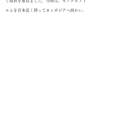
て取材を重ねました。当時は、モノクロフィ
ルムを百本近く持ってカンボジアへ向かい、
帰国後は大学の暗室でプリント作業を続け、
次のカンボジア取材へ思いを馳せていまし
た。
News
すべて表示
最新記事